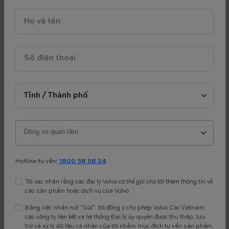
Xem tất cả tin tức
VỀ CHÚNG TÔI
Khám phá những điều thú vị về Volvo Cars tại Việt Nam.
Sứ mệnh của Volvo Việt Nam vượt ra ngoài ranh giới của một phương tiện di
chuyển thuần túy. Chúng tôi hướng tới việc bảo vệ con người trên mọi cung
đường Việt Nam thông qua các công nghệ an toàn chủ động tân tiến, hỗ trợ
Hotline tư vấn:
1800 58 58 34
người lái vượt qua những thách thức đặc thù của giao thông đô thị phức tạp
một cách thư thái, tự tại.
Tôi xác nhận rằng các đại lý Volvo có thể gửi cho tôi thêm thông tin về
các sản phẩm hoặc dịch vụ của Volvo.
Bên cạnh đó, chúng tôi không ngừng lan tỏa tinh thần nhân văn Thụy Điển
Bằng việc nhấn nút "Gửi", tôi đồng ý cho phép Volvo Car Vietnam,
thông qua các chiến dịch trách nhiệm xã hội (CSR) dài hạn tại Việt Nam. Tiêu
các công ty liên kết và hệ thống Đại lý ủy quyền được thu thập, lưu
biểu là các dự án xây dựng trường học, thư viện và cầu giao thông cho trẻ em
trữ và xử lý dữ liệu cá nhân của tôi nhằm mục đích tư vấn sản phẩm,