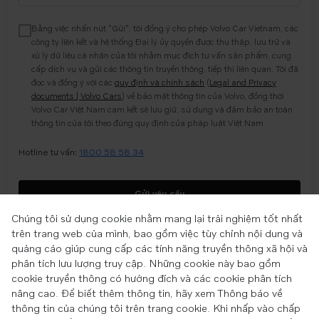
Bằng việc nhấn nút "Gửi", tôi đồng ý cho phép Volvo Car Vietnam, các
công ty liên kết và hệ thống Đại lý ủy quyền được thu thập, lưu trữ và
xử lý dữ liệu cá nhân của tôi nhằm mục đích tư vấn sản phẩm, cung
cấp dịch vụ và gửi các thông tin truyền thông, tiếp thị liên quan. Tôi đã
đọc và đồng ý với các
quy định và chính sách
(
Legal and Privacy
documents | Volvo Cars
) về bảo mật thông tin của Volvo, đồng thời
Volvo Car Việt Nam cam kết sẽ lưu giữ, sử dụng và đảm bảo an toàn
thông tin của tôi theo đúng quy định của pháp luật Việt Nam.
Hotline tư vấn:
1800 58 58 34
Gửi yêu cầu
Chúng tôi sử dụng cookie nhằm mang lại trải nghiệm tốt nhất
trên trang web của mình, bao gồm việc tùy chỉnh nội dung và
quảng cáo giúp cung cấp các tính năng truyền thông xã hội và
phân tích lưu lượng truy cập. Những cookie này bao gồm
cookie truyền thông có hướng đích và các cookie phân tích
Copyright © 2025 Volvo Car Corporation (or its affiliates or licensors).
Cookies
nâng cao. Để biết thêm thông tin, hãy xem Thông báo về
Legal
thông tin của chúng tôi trên trang cookie. Khi nhấp vào chấp
Privacy