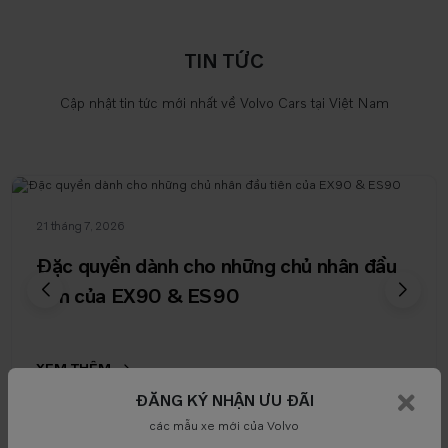
TIN TỨC
Cập nhật tin tức mới nhất về Volvo Cars tại Việt Nam
21 tháng 7, 2026
Đặc quyền dành cho những chủ nhân đầu
tiên của EX90 & ES90
XEM THÊM
ĐĂNG KÝ NHẬN ƯU ĐÃI
các mẫu xe mới của Volvo