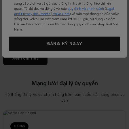
cung cấp dịch vụ và gửi các thông tin truyền thông, tiếp thị liên
nghèo vùng cao được trích trực tiếp từ quỹ doanh thu bàn giao xe. Chúng tôi
quan. Tôi đã đọc và đồng ý với các
quy định và chính sách
(
Legal
tin rằng, một thương hiệu đẳng cấp đích thực phải gắn liền với sự thịnh vượng
and Privacy documents | Volvo Cars
) về bảo mật thông tin của Volvo,
đồng thời Volvo Car Việt Nam cam kết sẽ lưu giữ, sử dụng và đảm
và hạnh phúc của cộng đồng bản địa.
bảo an toàn thông tin của tôi theo đúng quy định của pháp luật Việt
Nam.
100+
2,400+
Top 3
Xe nhập khẩu
Trung tâm 3S
Thương hiệu xe sang
ĐĂNG KÝ NGAY
Xem chi tiết
Mạng lưới đại lý ủy quyền
Hệ thống đại lý Volvo chính hãng trên toàn quốc, sẵn sàng phục vụ
bạn
Hà Nội